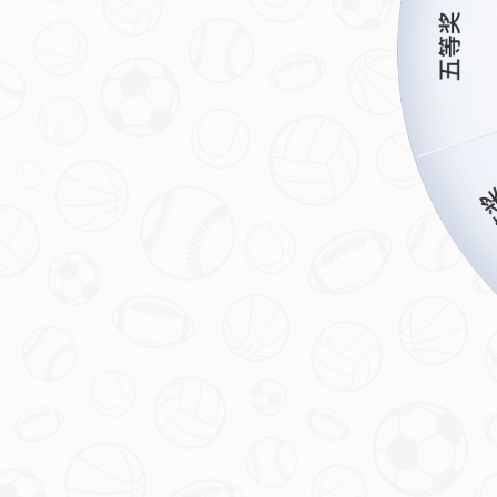
客信条：影》正式发售以来，仅短短5天，
这款备受期待的游戏便掀起了一股热潮。
无数玩家沉浸在游戏中，体验着刺客世界
的独特魅力，而开发团队也收到了来自全
球玩家的热情反馈。这些温暖的声音不仅
联系PG电子
是对团队辛勤付出的肯定，更成为他们继
续前行的动力。今天，我们就来聊聊这款
新作背后的故事，以及玩家与开发者之间
电话：021-6708903
那份动人的互动。
手机：13816432352
邮箱：admin@imitate-pg.com
地址：辽宁省阜新市新邱区长营子蒙古族
镇