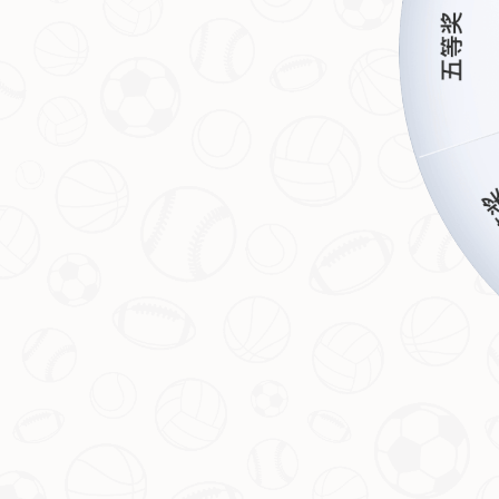
《I Nee
下简称CDPR）传来重磅消息：公司新招聘
了50多名员工，使得《巫师4》的开发团队
规模扩大至411人。这一消息无疑让无数粉
联系PG电子
丝对这款备受期待的续作充满信心，也预
苹果连
示着CDPR正在全力加速项目进度。今天，
我们就来聊聊这一团队扩充背后的意义，
你的iPh
电话：021-6708903
以及《巫师4》可能带来的惊喜。
应对一种已
手机：13816432352
邮箱：admin@imitate-pg.com
霍格沃
地址：辽宁省阜新市新邱区长营子蒙古族
当一款游戏
镇
索，成为2
玩家社区分
《Exo
当《Exo
成了极致反
读的游戏资