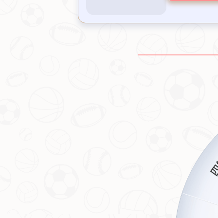
PS6打造突破性的图像处理技术。这一合作
全球仅此一
《马里奥赛车世界》为何成为
不仅将进一步提升玩家体验，更可能彻底
引言：Switch2首发游戏的王者之选
Switch2首发热门？玩家数量称霸
改变我们对于游戏画面的认知。
当一辆车成
T2非玩家CEO谈《GTA6》：信任团
历年冰
引言：T2 CEO的独特视角引发热议
队，赋予创作自由
如果你曾在
《剑星》登陆PC平台！公司员工突增
明白——开
近年来，随着电子游戏行业的飞速发展，
周五请假潮
本文将梳理
有部分游戏能够掀起一股令人无法忽视的
热潮。而最近，一款备受期待的新游——
格斗迷速
《剑星》正式宣布登陆PC平台，这无疑让
广大玩家欢欣鼓舞。然而与此同时，公司
《宝藏世界》“兔子庆典”限时回归，
内部却显得异常“忙碌”，许多同事纷纷表示
等待已久的消
当熟悉的旋律再度响起，当那只机灵的兔
穿越时空的奇异冒险现已开启！
周五要请假。究竟发生了什么？这背后又
赛事的铁杆
子再次跳入视野，无数玩家的心弦被悄然
隐藏着哪些值得探讨的信息？
拨动。《宝藏世界》"兔子庆典"限时活动强
定是否要在
势回归，这场承载着无数美好记忆的奇幻
冒险，正以全新的姿态向所有探险者发出
CDPR扩充团队实力！《巫师4》开发
Epic喜
召唤。无论你是重返旧梦的老玩家，还是
在游戏圈中，《巫师》系列一直以其深厚
人员突破411人
初次踏入这片神奇大陆的新人，这场跨越
的剧情、精美的画面和开放的世界观备受
对于游戏玩家
时空的盛宴都值得你亲身参与。
玩家推崇。而近日，CD Projekt Red（以