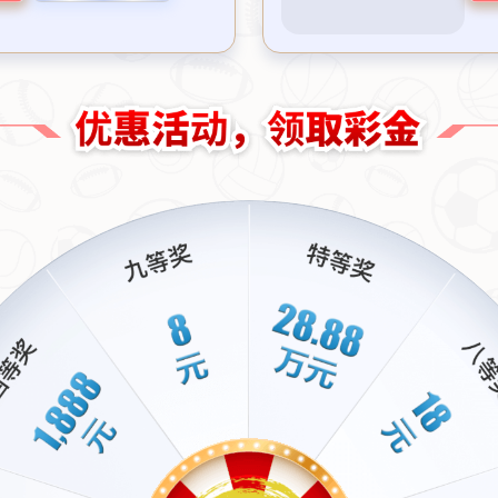
辆：MINI Paceman Adventure孤品皮卡体验
为世界上唯一的存在，它还只是一辆车吗？
雪大世界开放时间
《荒野大镖客：救赎2》的西部荒原上看过一次日落，或者在《塞尔达传
放世界游戏早已不只是一种玩法，而是一种沉浸式的生活体验。过去十年，
十年来真正值得被铭记的开放世界佳作，并聚焦2026年那些令人期待的
看！《UFC 6》官宣发售日 终极版抢先体验！
息终于来了！对于全球格斗游戏爱好者来说，EA Sports UFC 6的
粉丝，还是格斗游戏的资深玩家，这一次的阵容升级与玩法革新都值得你提
第一时间入手。
加一：越野驾驶题材游戏《I Need Spirit！Off-Road Edition
而言，"Epic喜加一"这四个字几乎已经成为一种条件反射式的兴奋信号。这次