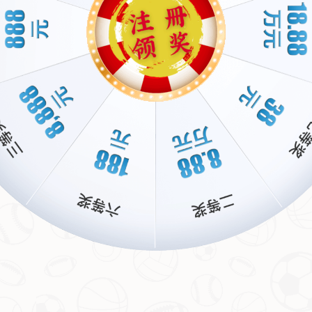
d Spirit！Off-Road Edition》的限时免费活动。无论你是越野爱
续发布新品
one还没更新系统？这件事可能比你想象的更紧迫。苹果公司近日罕见地发
在野外被发现的新型网页攻击漏洞。这并非例行提醒，而是一场真实威胁
茨之遗模组
还未正式公布续作，却已经在玩家社区掀起轩然大波，这本身就说明了它
023年现象级游戏之一。而近期流出的多项《霍格沃茨之遗2》内部爆料
裂成截然对立的两个阵营。支持者欢呼雀跃，批评者则忧虑重重。
dus》最新公布实机！从冰封星球到活火山遗迹！
dus》的最新实机演示画面出现在玩家视野中，整个游戏圈几乎在一瞬间
差——这不只是视觉上的震撼，更是一次关于星际探索叙事的全新宣言。
讯之一。